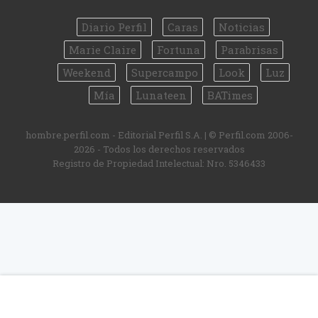
Diario Perfil
Caras
Noticias
Marie Claire
Fortuna
Parabrisas
Weekend
Supercampo
Look
Luz
Mía
Lunateen
BATimes
hombre.perfil.com - Editorial Perfil S.A.
| © Perfil.com 2006-
2026 - Todos los derechos reservados
Registro de Propiedad Intelectual: Nro. 5346433