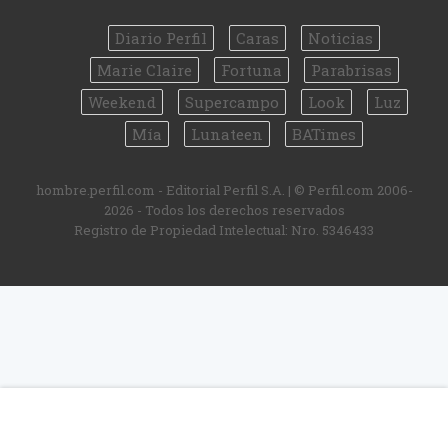
Diario Perfil
Caras
Noticias
Marie Claire
Fortuna
Parabrisas
Weekend
Supercampo
Look
Luz
Mía
Lunateen
BATimes
hombre.perfil.com - Editorial Perfil S.A.
| © Perfil.com 2006-
2026 - Todos los derechos reservados
Registro de Propiedad Intelectual: Nro. 5346433