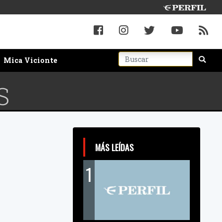
Mica Vicionte
S
MÁS LEÍDAS
1