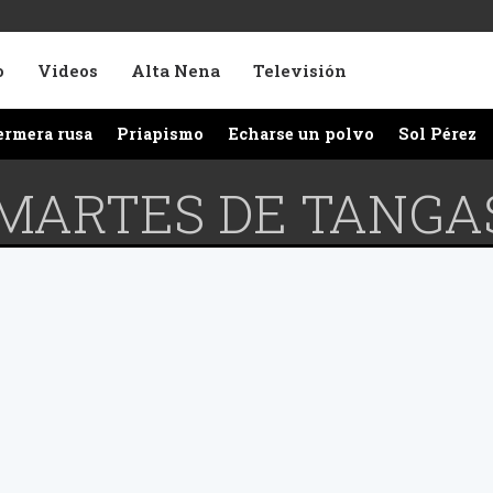
o
Videos
Alta Nena
Televisión
ermera rusa
Priapismo
Echarse un polvo
Sol Pérez
 MARTES DE TANGA