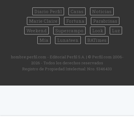
Diario Perfil
Caras
Noticias
Marie Claire
Fortuna
Parabrisas
Weekend
Supercampo
Look
Luz
Mía
Lunateen
BATimes
hombre.perfil.com - Editorial Perfil S.A.
| © Perfil.com 2006-
2026 - Todos los derechos reservados
Registro de Propiedad Intelectual: Nro. 5346433