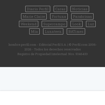
Diario Perfil
Caras
Noticias
Marie Claire
Fortuna
Parabrisas
Weekend
Supercampo
Look
Luz
Mía
Lunateen
BATimes
hombre.perfil.com - Editorial Perfil S.A.
| © Perfil.com 2006-
2026 - Todos los derechos reservados
Registro de Propiedad Intelectual: Nro. 5346433