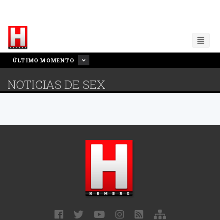
ÚLTIMO MOMENTO
NOTICIAS DE SEX