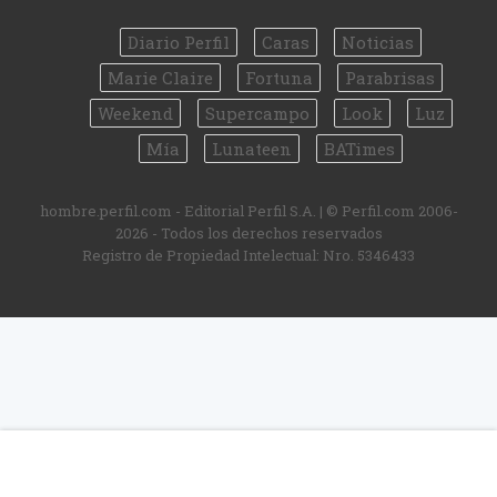
Diario Perfil
Caras
Noticias
Marie Claire
Fortuna
Parabrisas
Weekend
Supercampo
Look
Luz
Mía
Lunateen
BATimes
hombre.perfil.com - Editorial Perfil S.A.
| © Perfil.com 2006-
2026 - Todos los derechos reservados
Registro de Propiedad Intelectual: Nro. 5346433