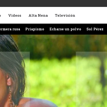
o
Videos
Alta Nena
Televisión
ermera rusa
Priapismo
Echarse un polvo
Sol Pérez