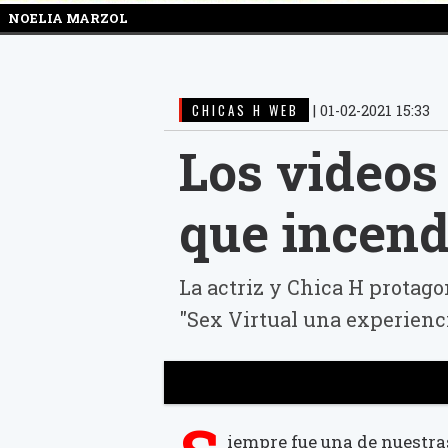
NOELIA MARZOL
CHICAS H WEB
|
01-02-2021 15:33
Los videos
que incend
La actriz y Chica H protag
"Sex Virtual una experienci
iempre fue una de nuestr