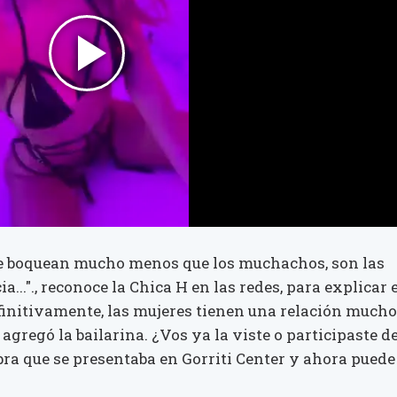
ue boquean mucho menos que los muchachos, son las
.."., reconoce la Chica H en las redes, para explicar e
finitivamente, las mujeres tienen una relación mucho
 agregó la bailarina. ¿Vos ya la viste o participaste d
bra que se presentaba en Gorriti Center y ahora puede