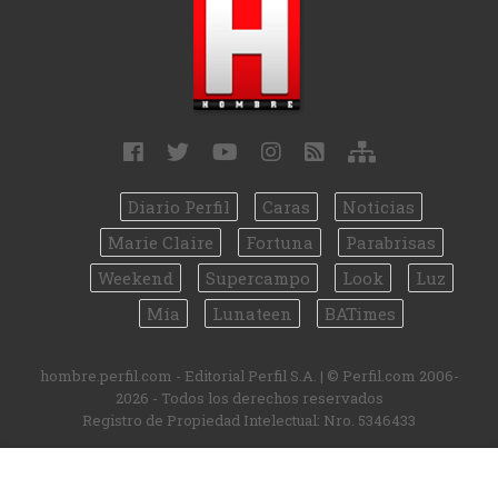
Diario Perfil
Caras
Noticias
Marie Claire
Fortuna
Parabrisas
Weekend
Supercampo
Look
Luz
Mía
Lunateen
BATimes
hombre.perfil.com - Editorial Perfil S.A.
| © Perfil.com 2006-
2026 - Todos los derechos reservados
Registro de Propiedad Intelectual: Nro. 5346433