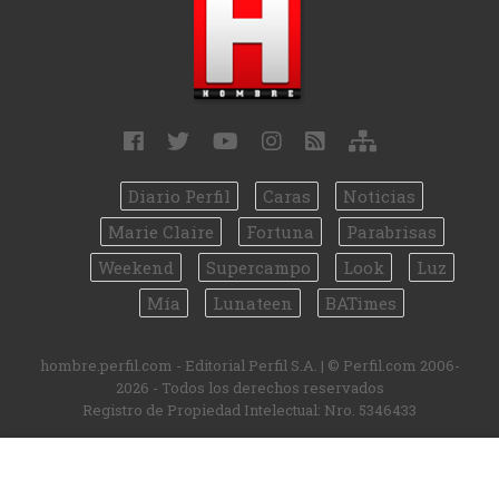
Diario Perfil
Caras
Noticias
Marie Claire
Fortuna
Parabrisas
Weekend
Supercampo
Look
Luz
Mía
Lunateen
BATimes
hombre.perfil.com - Editorial Perfil S.A.
| © Perfil.com 2006-
2026 - Todos los derechos reservados
Registro de Propiedad Intelectual: Nro. 5346433