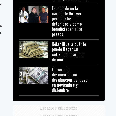
y
Escándalo en la
3
a
cárcel de Bouwer:
perfil de los
detenidos y cómo
go
beneficiaban a los
n
presos
Dólar Blue: a cuánto
4
puede llegar su
cotización para fin
de año
El mercado
5
descuenta una
devaluación del peso
en noviembre y
diciembre
Espacio Publicitario