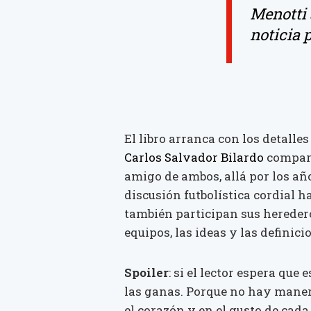
Menotti 
noticia 
El libro arranca con los detall
Carlos Salvador Bilardo
compart
amigo de ambos, allá por los añ
discusión futbolística cordial h
también participan sus herederos
equipos, las ideas y las definici
Spoiler
: si el lector espera que 
las ganas. Porque no hay manera
el corazón y en el gusto de cada