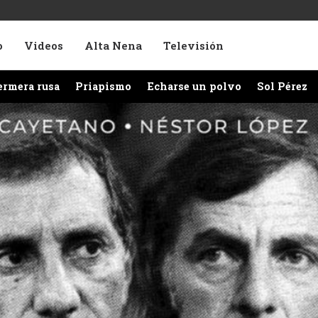
o
Videos
Alta Nena
Televisión
ermera rusa
Priapismo
Echarse un polvo
Sol Pérez