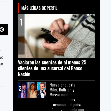
MÁS LEÍDAS DE PERFIL
1
y
mo
Vaciaron las cuentas de al menos 25
mo
clientes de una sucursal del Banco
Nación
Nueva encuesta:
2
Milei, Bullrich y
Massa medido en
cada una de las
provincias del país:
dónde gana cada uno