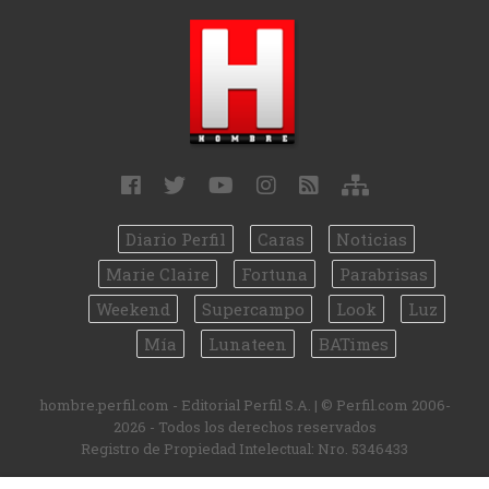
Diario Perfil
Caras
Noticias
Marie Claire
Fortuna
Parabrisas
Weekend
Supercampo
Look
Luz
Mía
Lunateen
BATimes
hombre.perfil.com - Editorial Perfil S.A.
| © Perfil.com 2006-
2026 - Todos los derechos reservados
Registro de Propiedad Intelectual: Nro. 5346433