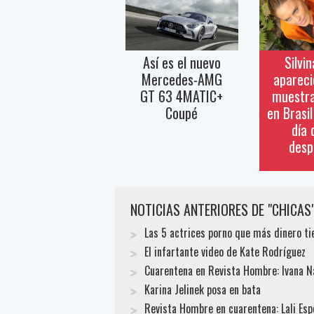
Así es el nuevo
Silvi
Mercedes-AMG
apareci
GT 63 4MATIC+
muestra
Coupé
en Brasi
día 
desp
NOTICIAS ANTERIORES DE "CHICAS
Las 5 actrices porno que más dinero ti
El infartante video de Kate Rodríguez
Cuarentena en Revista Hombre: Ivana N
Karina Jelinek posa en bata
Revista Hombre en cuarentena: Lali Espó