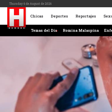
Thursday 6 de August de 2026
Chicas
Deportes
Reportajes
Sex
Temas del Día
Romina Malaspina
Enf