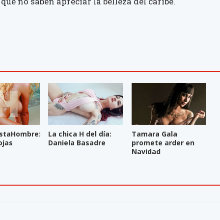
que no saben apreciar la belleza del caribe.
staHombre:
La chica H del día:
Tamara Gala
ojas
Daniela Basadre
promete arder en
Navidad