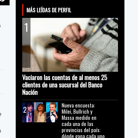
MÁS LEÍDAS DE PERFIL
1
a
Vaciaron las cuentas de al menos 25
clientes de una sucursal del Banco
Nación
Nueva encuesta:
2
Milei, Bullrich y
e
Massa medido en
s
cada una de las
provincias del país:
s
dónde gana cada uno