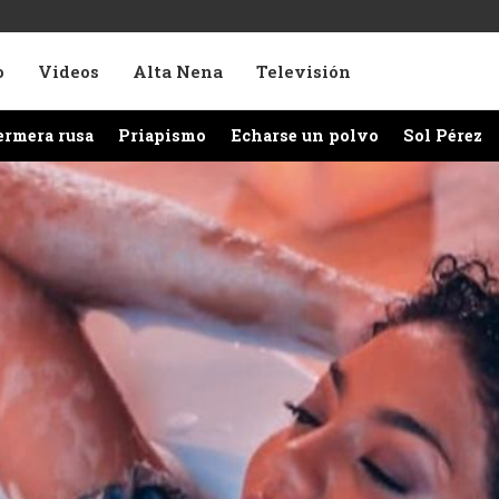
o
Videos
Alta Nena
Televisión
ermera rusa
Priapismo
Echarse un polvo
Sol Pérez