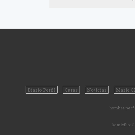
Diario Perfil
Caras
Noticias
Marie Cl
hombre.perfil
Domicilio:
C