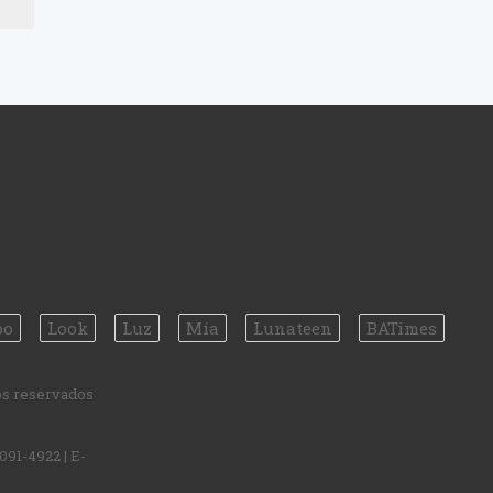
po
Look
Luz
Mía
Lunateen
BATimes
os reservados
7091-4922
| E-