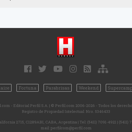
aire
Fortuna
Parabrisas
Weekend
Supercam
.com - Editorial Perfil S.A.
| © Perfil.com 2006-2026 - Todos los derech
Registro de Propiedad Intelectual: Nro. 5346433
alifornia 2715
,
C1289ABI
,
CABA, Argentina
| Tel:
(5411) 7091-4921
|
(5411) 
mail:
perfilcom@perfil.com