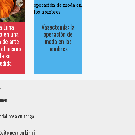
na Luna
Vasectomía: la
ó en una
operación de
 de arte
moda en los
l el mismo
hombres
de su
edida
"
enen
adal posa en tanga
sito posa en bikini