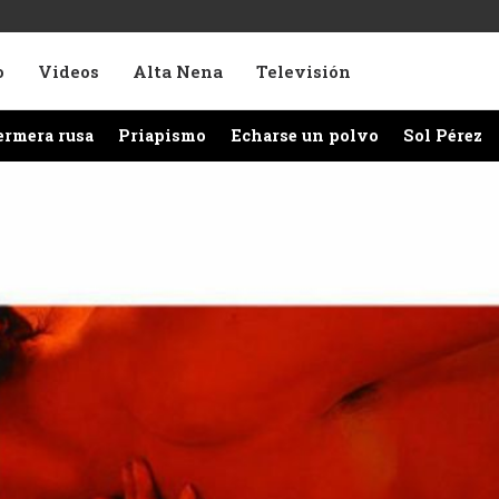
o
Videos
Alta Nena
Televisión
ermera rusa
Priapismo
Echarse un polvo
Sol Pérez