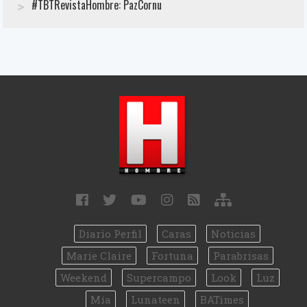
#TBTRevistaHombre: PazCornu
Diario Perfil
Caras
Noticias
Marie Claire
Fortuna
Parabrisas
Weekend
Supercampo
Look
Luz
Mía
Lunateen
BATimes