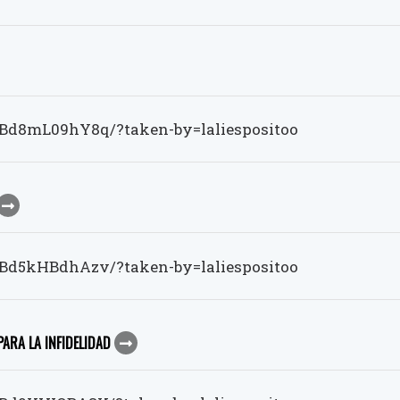
Bd8mL09hY8q/?taken-by=laliespositoo
Bd5kHBdhAzv/?taken-by=laliespositoo
PARA LA INFIDELIDAD