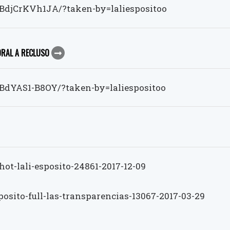
BdjCrKVh1JA/?taken-by=laliespositoo
 ORAL A RECLUSO
BdYAS1-B8OY/?taken-by=laliespositoo
hot-lali-esposito-24861-2017-12-09
sposito-full-las-transparencias-13067-2017-03-29