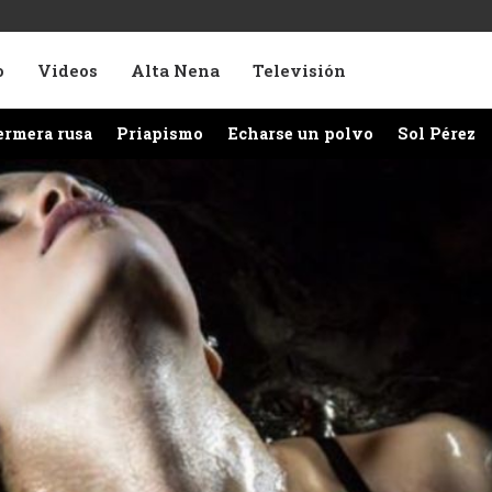
o
Videos
Alta Nena
Televisión
ermera rusa
Priapismo
Echarse un polvo
Sol Pérez