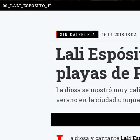
00_LALI_ESPOSITO_H
SIN CATEGORÍA
|
16-01-2018 13:02
Lali Espós
playas de 
La diosa se mostró muy cali
verano en la ciudad uruguay
a diosa y cantante
Lali Es