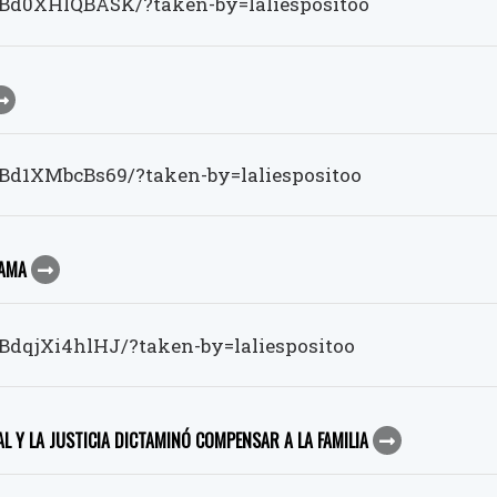
Bd0XHIQBASK/?taken-by=laliespositoo
Bd1XMbcBs69/?taken-by=laliespositoo
CAMA
BdqjXi4hlHJ/?taken-by=laliespositoo
 Y LA JUSTICIA DICTAMINÓ COMPENSAR A LA FAMILIA