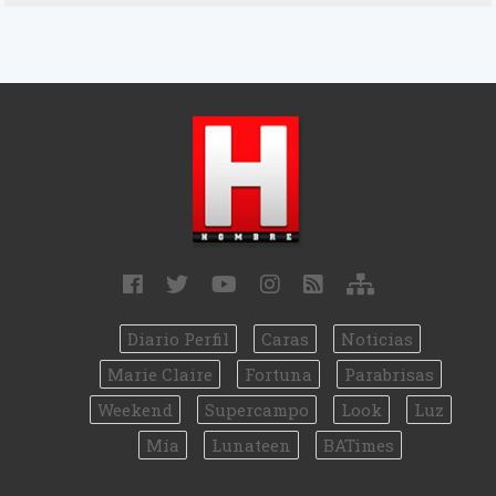
Diario Perfil
Caras
Noticias
Marie Claire
Fortuna
Parabrisas
Weekend
Supercampo
Look
Luz
Mía
Lunateen
BATimes