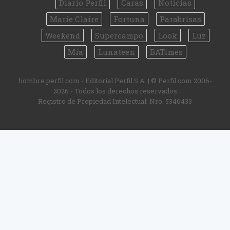
Diario Perfil
Caras
Noticias
Marie Claire
Fortuna
Parabrisas
Weekend
Supercampo
Look
Luz
Mía
Lunateen
BATimes
hombre.perfil.com - Editorial Perfil S.A.
| © Perfil.com 2006-
2026 - Todos los derechos reservados
Registro de Propiedad Intelectual: Nro. 5346433